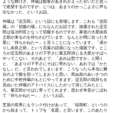
ような静けさ。仲蔵は観客があきれかえったせいだと思っ
て絶望するのですが、じつは、あまりのかっこよさに声も
出なかった、というお話。
仲蔵は『淀五郎』という話にも登場します。これも『忠臣
蔵』の「切腹の場」にちなんだお話です。抜擢された淀五
郎は塩冶判官となって切腹するのですが、家老の大星由良
之助が来るのを待ちわびています。なんとか間に合った大
星に「待ちかねたー」と言うことになっています。「遅か
りし由良之助」という言葉の語源になった場面です。とこ
ろが淀五郎のあまりの下手さに菊五郎演じる大星がそばへ
やってこない。そのあとで、「あれは型ですか」と聞く
と、「あまりの下手さにそばに寄れない。あれでは『かた
なし』だ」と言われてしまいます。こうなったら本当に舞
台の上で腹を切ってしまおうと思い、死ぬ前のあいさつの
ために中村仲蔵のもとにやってきます。淀五郎の気持ちを
見ぬいた仲蔵のアドバイスにしたがって演じてみたとこ
ろ、菊五郎がそばに寄ってくれます。思わず本音がこぼれ
て「待ちかねたー」、というお話。
芝居の世界にもランク付けがあって、「稲荷町」というの
から始まって、トップを「名題」と言います。このあたり