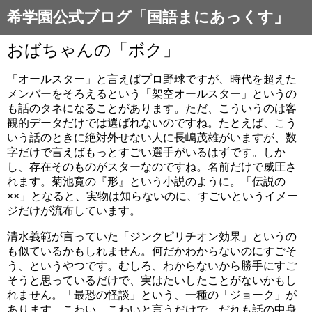
希学園公式ブログ「国語まにあっくす」
おばちゃんの「ボク」
「オールスター」と言えばプロ野球ですが、時代を超えた
メンバーをそろえるという「架空オールスター」というの
も話のタネになることがあります。ただ、こういうのは客
観的データだけでは選ばれないのですね。たとえば、こう
いう話のときに絶対外せない人に長嶋茂雄がいますが、数
字だけで言えばもっとすごい選手がいるはずです。しか
し、存在そのものがスターなのですね。名前だけで威圧さ
れます。菊池寛の『形』という小説のように。「伝説の
××」となると、実物は知らないのに、すごいというイメー
ジだけが流布しています。
清水義範が言っていた「ジンクピリチオン効果」というの
も似ているかもしれません。何だかわからないのにすごそ
う、というやつです。むしろ、わからないから勝手にすご
そうと思っているだけで、実はたいしたことがないかもし
れません。「最恐の怪談」という、一種の「ジョーク」が
あります。こわい、こわいと言うだけで、だれも話の中身