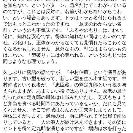
を知らない、というパターン。題名だけでこわがっている
のですが、これとは反対に、名前がわからないからこわ
い、という場合もあります。トラはトラと名付けられるま
ではもっとこわかったのですね。「意味のわからない名
前」というのも不気味です。「ふるやのもり」はこわい。
逆に、知れば安心です。得体の知れない間はこわいのです
ね。お化けも、正体がわからなくても見慣れたらこわくな
くなるかもしれません。意外なもの、型にはまらないもの
はこわい。「型破り」には心奪われる、というのもじつは
同じような心理でしょう。
久しぶりに落語の話ですが、『中村仲蔵』という演目があ
ります。古い型を破って、新しい型を生み出す話です。中
村仲蔵という役者が、『忠臣蔵』の斧定九郎という役を与
えられますが、あまりいい役ではありません。家老の息子
だったのに定九郎の風体は山賊みたいだし、芝居もちょう
ど弁当を食べる時間帯にあたっているせいか、だれも見て
くれません。そこで仲蔵はなんとか工夫をしようとして、
神仏にすがります。満願の日、雨に降られてそば屋で雨宿
りしていると、一人の浪人が駆け込んできます。その姿に
ヒントを得て定九郎を演じるのですが、場内は水を打った