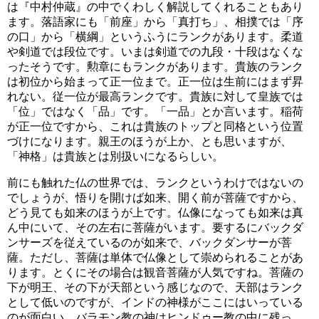
は『中村仲蔵』の中でくわしく解説してくれることもあり
ます。落語家にも「前座」から「真打ち」、相撲では「序
の口」から「横綱」というふうにランクがあります。柔道
や剣道では段位です。いまは剣道での九段・十段はなくな
ったそうです。勲章にもランクがあります。貴族のランク
は初位から始まって正一位まで。正一位は生前にはまず昇
れない。従一位が最高ランクです。貴族に対して皇族では
「位」ではなく「品」です。「一品」とか言います。稲荷
が正一位ですから、これは貴族のトップと同格という位置
づけになります。親王のほうが上か、とも思いますが、
「神格」は貴族とは別扱いになるらしい。
前にも触れた仏の世界では、ランクというわけではないの
でしょうが、悟りを開けば如来、開く前が菩薩ですから、
どう見ても如来のほうが上です。仏像になっても如来は真
ん中にいて、その左右に菩薩がいます。要するにバックダ
ンサーズを従えているのが如来で、バックダンサーが菩
薩。ただし、菩薩は単体で仏像として崇められることがあ
ります。とくにその場合は観音菩薩が人気ですね。菩薩の
下が明王、その下が天部という感じなので、天部はランク
として低いのですが、インドの神様がここにはいっている
のが面白い。バラモン教の神はヒンドゥー教の中に残っ