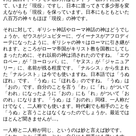
て、いまだ「現役」ですし、日本に渡ってきて多少形を変
えながらも「現役」を保っています。日本にもともといた
八百万の神々もほぼ「現役」の神です。
それに対して、ギリシャ神話やローマ神話の神はどうでし
ょうか。ゼウスがジュピターに、ヴイーナスがアフロディ
ーテになったように、ギリシャの神々はローマに引き継が
れます。ところがローマ帝国がキリスト教を国教にしてし
まったために、それ以前の神は消されたのですね。「エウ
ロペー」が「ヨーロッパ」に、「ヤヌス」が「ジャニュア
リー」に、名前が残る程度です。「ナルシス」から生まれ
た「ナルシスト」は今でも使いますね。日本語では「うぬ
ぼれ」です。「うぬ」に「ほれる」のですね。「うぬ」は
「おの」です。自分のことを言う「わ」に「れ」がついて
「われ」になったように「おの」にも「れ」がついて「お
のれ」になります。「うぬ」は「おのれ」同様、一人称だ
けでなく、二人称でも使います。時代劇でも相手のことを
「うぬ」と言うことはなくなったのでしょうか。最近では
ほとんど聞きませんが…。
一人称と二人称が同じ、というのは妙と言えば妙です。